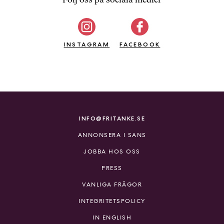
b
ö
c
INSTAGRAM
k
FACEBOOK
e
r
o
n
l
i
INFO@FRITANKE.SE
n
ANNONSERA I SANS
e
h
JOBBA HOS OSS
o
PRESS
s
F
VANLIGA FRÅGOR
r
INTEGRITETSPOLICY
i
T
IN ENGLISH