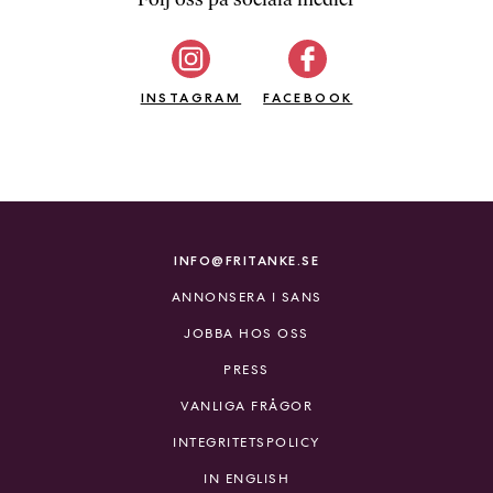
b
ö
c
INSTAGRAM
k
FACEBOOK
e
r
o
n
l
i
INFO@FRITANKE.SE
n
ANNONSERA I SANS
e
h
JOBBA HOS OSS
o
PRESS
s
F
VANLIGA FRÅGOR
r
INTEGRITETSPOLICY
i
T
IN ENGLISH