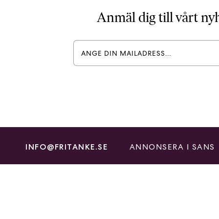
Anmäl dig till vårt n
ANNONSERA I SANS
INFO@FRITANKE.SE