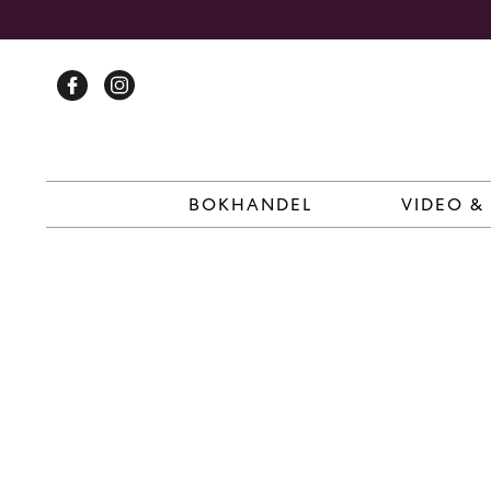
Skip
to
content
BOKHANDEL
VIDEO &