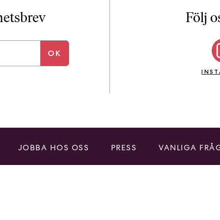
i
T
yhetsbrev
Följ o
a
n
k
e
INS
JOBBA HOS OSS
PRESS
VANLIGA FRÅ