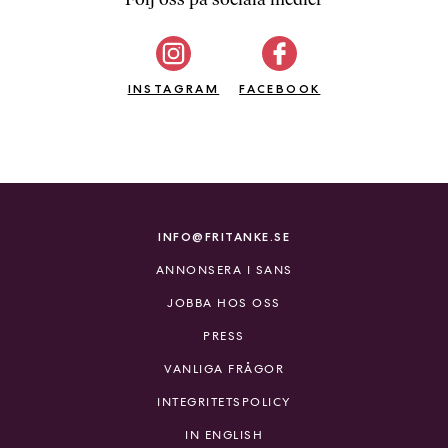
b
ö
c
INSTAGRAM
k
FACEBOOK
e
r
o
n
l
i
INFO@FRITANKE.SE
n
ANNONSERA I SANS
e
h
JOBBA HOS OSS
o
PRESS
s
F
VANLIGA FRÅGOR
r
INTEGRITETSPOLICY
i
T
IN ENGLISH