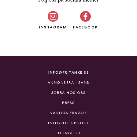
b
ö
c
INSTAGRAM
k
FACEBOOK
e
r
o
n
l
i
INFO@FRITANKE.SE
n
ANNONSERA I SANS
e
h
JOBBA HOS OSS
o
PRESS
s
F
VANLIGA FRÅGOR
r
INTEGRITETSPOLICY
i
T
IN ENGLISH