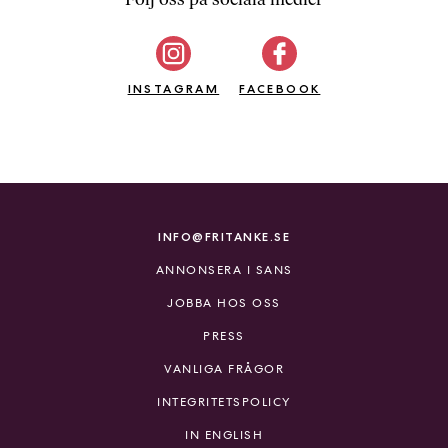
b
ö
c
INSTAGRAM
k
FACEBOOK
e
r
o
n
l
i
INFO@FRITANKE.SE
n
ANNONSERA I SANS
e
h
JOBBA HOS OSS
o
PRESS
s
F
VANLIGA FRÅGOR
r
INTEGRITETSPOLICY
i
T
IN ENGLISH