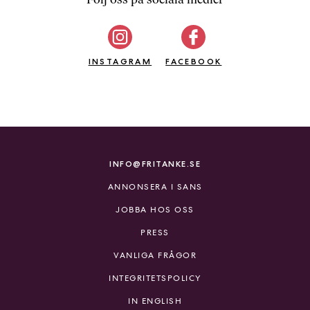
b
ö
c
INSTAGRAM
k
FACEBOOK
e
r
o
n
l
i
INFO@FRITANKE.SE
n
ANNONSERA I SANS
e
h
JOBBA HOS OSS
o
PRESS
s
F
VANLIGA FRÅGOR
r
INTEGRITETSPOLICY
i
T
IN ENGLISH