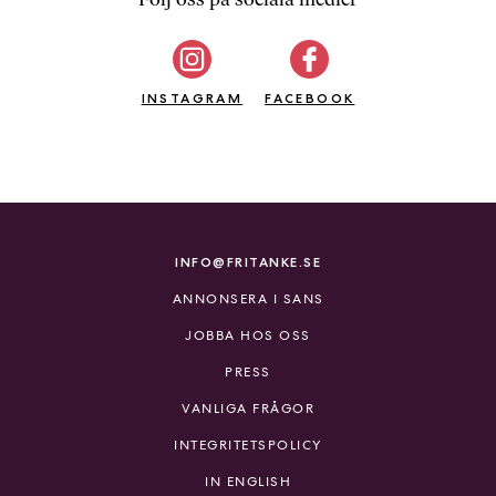
b
ö
c
INSTAGRAM
k
FACEBOOK
e
r
o
n
l
i
INFO@FRITANKE.SE
n
ANNONSERA I SANS
e
h
JOBBA HOS OSS
o
PRESS
s
F
VANLIGA FRÅGOR
r
INTEGRITETSPOLICY
i
T
IN ENGLISH