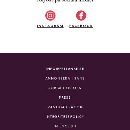
b
ö
c
INSTAGRAM
k
FACEBOOK
e
r
o
n
l
i
INFO@FRITANKE.SE
n
ANNONSERA I SANS
e
h
JOBBA HOS OSS
o
PRESS
s
F
VANLIGA FRÅGOR
r
INTEGRITETSPOLICY
i
T
IN ENGLISH