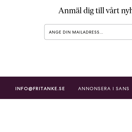
Anmäl dig till vårt n
ANNONSERA I SANS
INFO@FRITANKE.SE