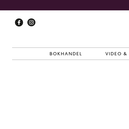
Skip
to
content
BOKHANDEL
VIDEO &