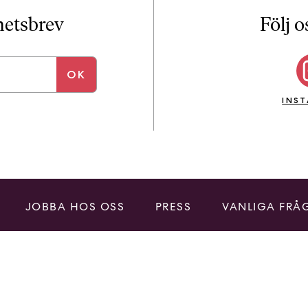
i
T
yhetsbrev
Följ o
a
n
k
e
INS
JOBBA HOS OSS
PRESS
VANLIGA FRÅ