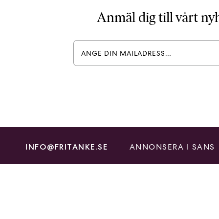
Anmäl dig till vårt n
ANNONSERA I SANS
INFO@FRITANKE.SE