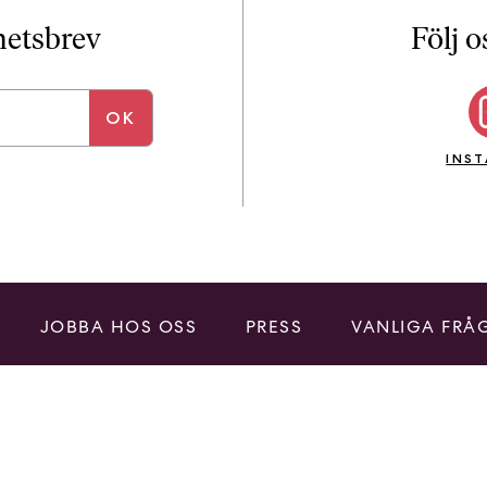
i
T
yhetsbrev
Följ o
a
n
k
e
INS
JOBBA HOS OSS
PRESS
VANLIGA FRÅ