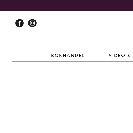
Skip
to
content
BOKHANDEL
VIDEO &