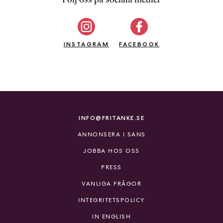
b
ö
c
INSTAGRAM
k
FACEBOOK
e
r
o
n
l
i
INFO@FRITANKE.SE
n
ANNONSERA I SANS
e
h
JOBBA HOS OSS
o
PRESS
s
F
VANLIGA FRÅGOR
r
INTEGRITETSPOLICY
i
T
IN ENGLISH