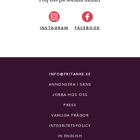
b
ö
c
INSTAGRAM
k
FACEBOOK
e
r
o
n
l
i
INFO@FRITANKE.SE
n
ANNONSERA I SANS
e
h
JOBBA HOS OSS
o
PRESS
s
F
VANLIGA FRÅGOR
r
INTEGRITETSPOLICY
i
T
IN ENGLISH