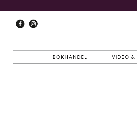
Skip
to
content
BOKHANDEL
VIDEO &