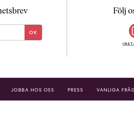
i
T
yhetsbrev
Följ o
a
n
k
e
INS
JOBBA HOS OSS
PRESS
VANLIGA FRÅ