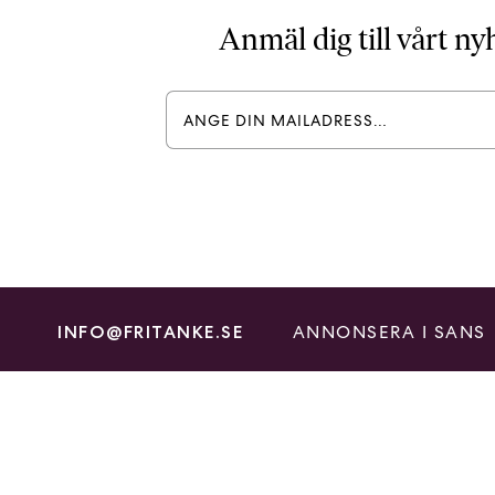
Anmäl dig till vårt n
ANNONSERA I SANS
INFO@FRITANKE.SE