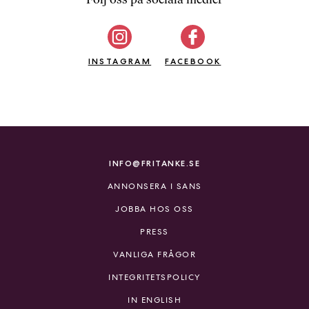
b
ö
c
INSTAGRAM
k
FACEBOOK
e
r
o
n
l
i
INFO@FRITANKE.SE
n
ANNONSERA I SANS
e
h
JOBBA HOS OSS
o
PRESS
s
F
VANLIGA FRÅGOR
r
INTEGRITETSPOLICY
i
T
IN ENGLISH