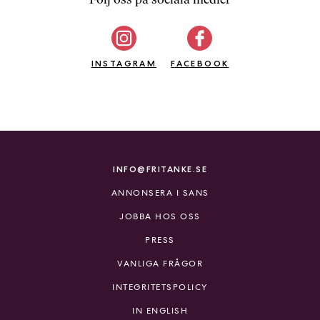
b
ö
c
INSTAGRAM
k
FACEBOOK
e
r
o
n
l
i
INFO@FRITANKE.SE
n
ANNONSERA I SANS
e
h
JOBBA HOS OSS
o
PRESS
s
F
VANLIGA FRÅGOR
r
INTEGRITETSPOLICY
i
T
IN ENGLISH