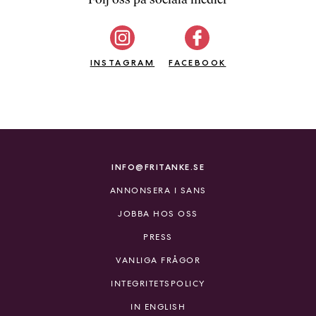
b
ö
c
INSTAGRAM
k
FACEBOOK
e
r
o
n
l
i
INFO@FRITANKE.SE
n
ANNONSERA I SANS
e
h
JOBBA HOS OSS
o
PRESS
s
F
VANLIGA FRÅGOR
r
INTEGRITETSPOLICY
i
T
IN ENGLISH