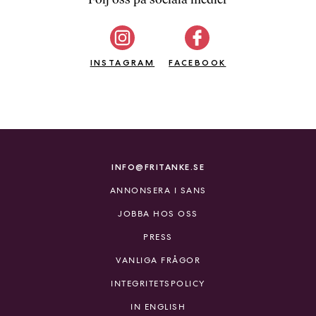
b
ö
c
INSTAGRAM
k
FACEBOOK
e
r
o
n
l
i
INFO@FRITANKE.SE
n
ANNONSERA I SANS
e
h
JOBBA HOS OSS
o
PRESS
s
F
VANLIGA FRÅGOR
r
INTEGRITETSPOLICY
i
T
IN ENGLISH