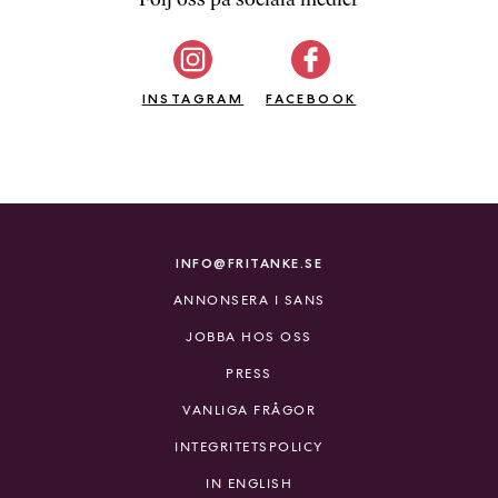
b
ö
c
INSTAGRAM
k
FACEBOOK
e
r
o
n
l
i
INFO@FRITANKE.SE
n
ANNONSERA I SANS
e
h
JOBBA HOS OSS
o
PRESS
s
F
VANLIGA FRÅGOR
r
INTEGRITETSPOLICY
i
T
IN ENGLISH