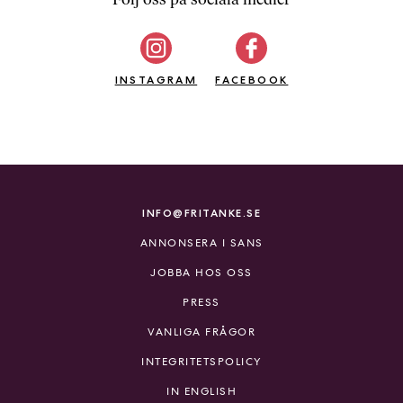
b
ö
c
INSTAGRAM
k
FACEBOOK
e
r
o
n
l
i
INFO@FRITANKE.SE
n
ANNONSERA I SANS
e
h
JOBBA HOS OSS
o
PRESS
s
F
VANLIGA FRÅGOR
r
INTEGRITETSPOLICY
i
T
IN ENGLISH