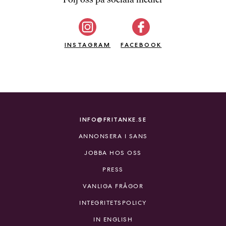
b
ö
c
INSTAGRAM
k
FACEBOOK
e
r
o
n
l
i
INFO@FRITANKE.SE
n
ANNONSERA I SANS
e
h
JOBBA HOS OSS
o
PRESS
s
F
VANLIGA FRÅGOR
r
INTEGRITETSPOLICY
i
T
IN ENGLISH