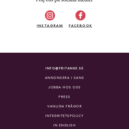
b
ö
c
INSTAGRAM
k
FACEBOOK
e
r
o
n
l
i
INFO@FRITANKE.SE
n
ANNONSERA I SANS
e
h
JOBBA HOS OSS
o
PRESS
s
F
VANLIGA FRÅGOR
r
INTEGRITETSPOLICY
i
T
IN ENGLISH