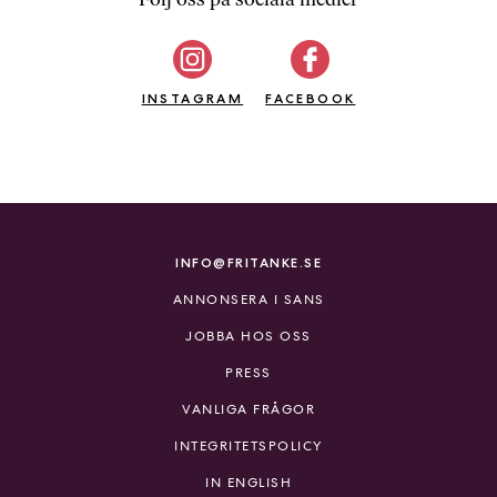
b
ö
c
INSTAGRAM
k
FACEBOOK
e
r
o
n
l
i
INFO@FRITANKE.SE
n
ANNONSERA I SANS
e
h
JOBBA HOS OSS
o
PRESS
s
F
VANLIGA FRÅGOR
r
INTEGRITETSPOLICY
i
T
IN ENGLISH