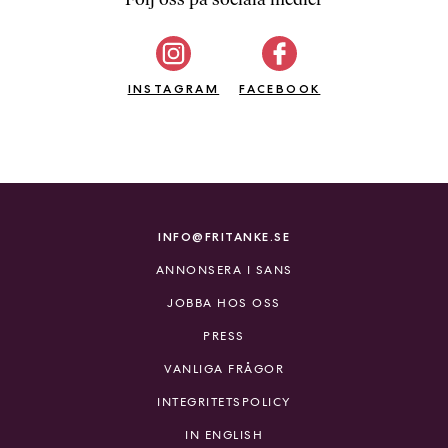
b
ö
c
INSTAGRAM
k
FACEBOOK
e
r
o
n
l
i
INFO@FRITANKE.SE
n
ANNONSERA I SANS
e
h
JOBBA HOS OSS
o
PRESS
s
F
VANLIGA FRÅGOR
r
INTEGRITETSPOLICY
i
T
IN ENGLISH