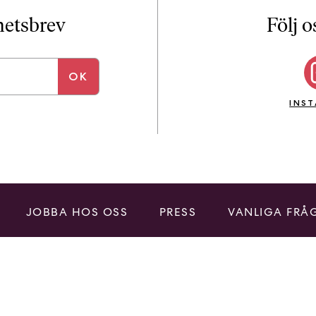
i
T
yhetsbrev
Följ o
a
n
k
e
INS
JOBBA HOS OSS
PRESS
VANLIGA FRÅ