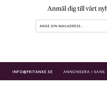
Anmäl dig till vårt n
ANNONSERA I SANS
INFO@FRITANKE.SE