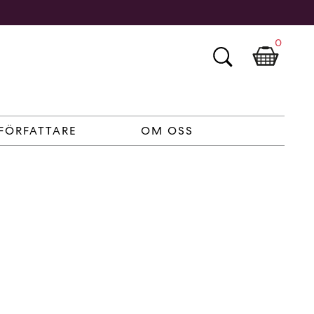
0
FÖRFATTARE
OM OSS