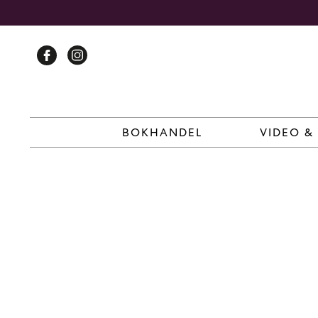
Skip
to
content
BOKHANDEL
VIDEO &