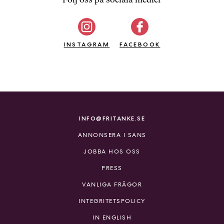
b
ö
c
INSTAGRAM
k
FACEBOOK
e
r
o
n
l
i
INFO@FRITANKE.SE
n
ANNONSERA I SANS
e
h
JOBBA HOS OSS
o
PRESS
s
F
VANLIGA FRÅGOR
r
INTEGRITETSPOLICY
i
T
IN ENGLISH