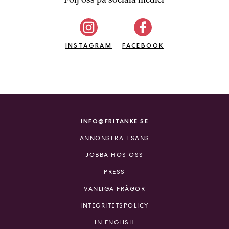
b
ö
c
INSTAGRAM
k
FACEBOOK
e
r
o
n
l
i
INFO@FRITANKE.SE
n
ANNONSERA I SANS
e
h
JOBBA HOS OSS
o
PRESS
s
F
VANLIGA FRÅGOR
r
INTEGRITETSPOLICY
i
T
IN ENGLISH