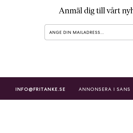
Anmäl dig till vårt n
ANNONSERA I SANS
INFO@FRITANKE.SE