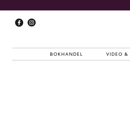
Skip
to
content
BOKHANDEL
VIDEO &