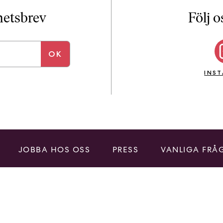
i
T
yhetsbrev
Följ o
a
n
k
e
INS
JOBBA HOS OSS
PRESS
VANLIGA FRÅ