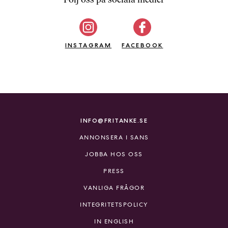
b
ö
c
INSTAGRAM
k
FACEBOOK
e
r
o
n
l
i
INFO@FRITANKE.SE
n
ANNONSERA I SANS
e
h
JOBBA HOS OSS
o
PRESS
s
F
VANLIGA FRÅGOR
r
INTEGRITETSPOLICY
i
T
IN ENGLISH