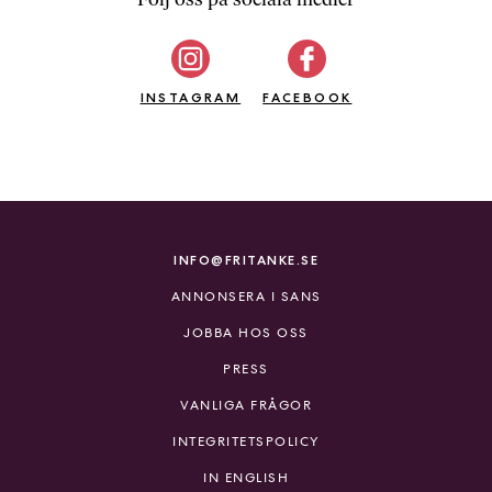
b
ö
c
INSTAGRAM
k
FACEBOOK
e
r
o
n
l
i
INFO@FRITANKE.SE
n
ANNONSERA I SANS
e
h
JOBBA HOS OSS
o
PRESS
s
F
VANLIGA FRÅGOR
r
INTEGRITETSPOLICY
i
T
IN ENGLISH