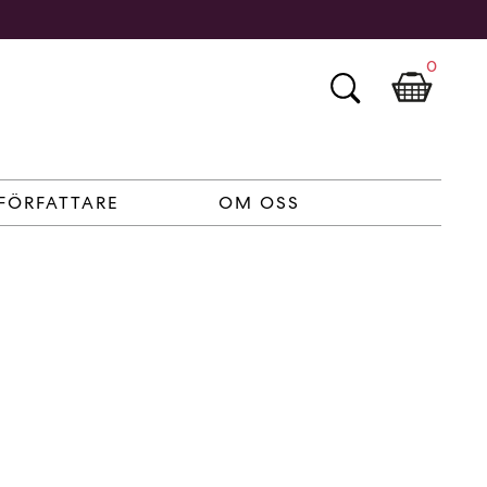
0
FÖRFATTARE
OM OSS