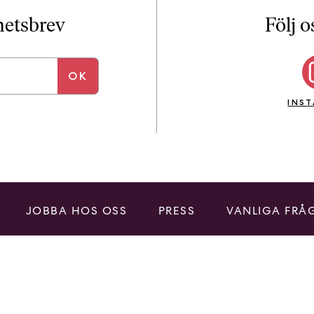
i
T
yhetsbrev
Följ o
a
n
k
e
INS
JOBBA HOS OSS
PRESS
VANLIGA FRÅ