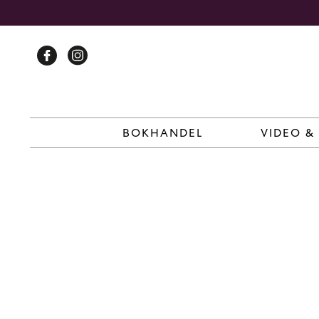
Skip
to
content
BOKHANDEL
VIDEO &