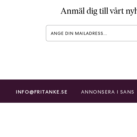
Anmäl dig till vårt n
ANNONSERA I SANS
INFO@FRITANKE.SE