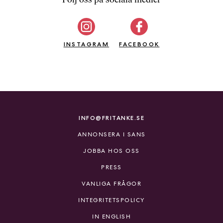
b
ö
c
INSTAGRAM
k
FACEBOOK
e
r
o
n
l
i
INFO@FRITANKE.SE
n
ANNONSERA I SANS
e
h
JOBBA HOS OSS
o
PRESS
s
F
VANLIGA FRÅGOR
r
INTEGRITETSPOLICY
i
T
IN ENGLISH