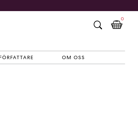
0
FÖRFATTARE
OM OSS