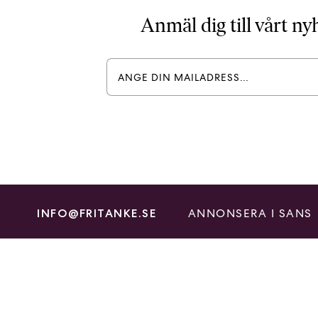
Anmäl dig till vårt n
ANNONSERA I SANS
INFO@FRITANKE.SE