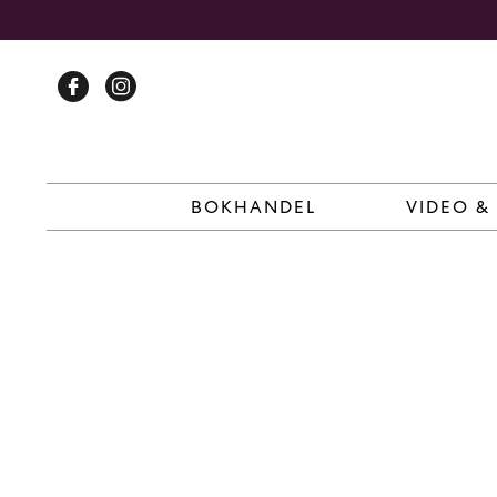
Skip
to
content
BOKHANDEL
VIDEO &