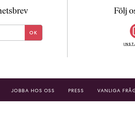
i
T
yhetsbrev
Följ o
a
n
k
e
INS
JOBBA HOS OSS
PRESS
VANLIGA FRÅ