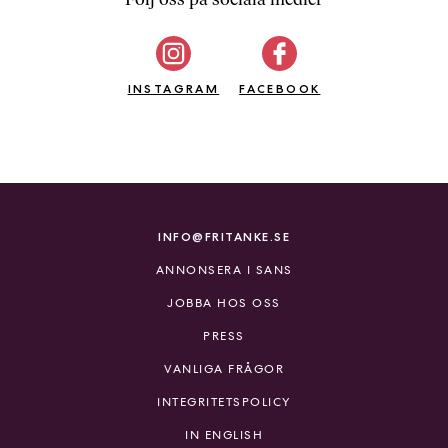
b
ö
c
INSTAGRAM
k
FACEBOOK
e
r
o
n
l
i
INFO@FRITANKE.SE
n
ANNONSERA I SANS
e
h
JOBBA HOS OSS
o
PRESS
s
F
VANLIGA FRÅGOR
r
INTEGRITETSPOLICY
i
T
IN ENGLISH