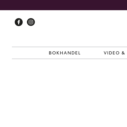
Skip
to
content
BOKHANDEL
VIDEO &