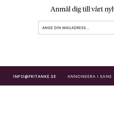
Anmäl dig till vårt n
ANNONSERA I SANS
INFO@FRITANKE.SE