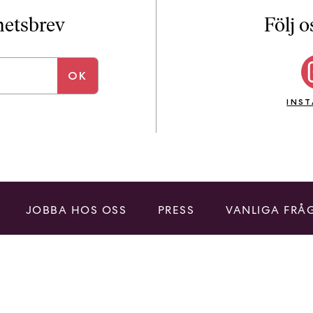
i
T
yhetsbrev
Följ o
a
n
k
e
INS
JOBBA HOS OSS
PRESS
VANLIGA FRÅ