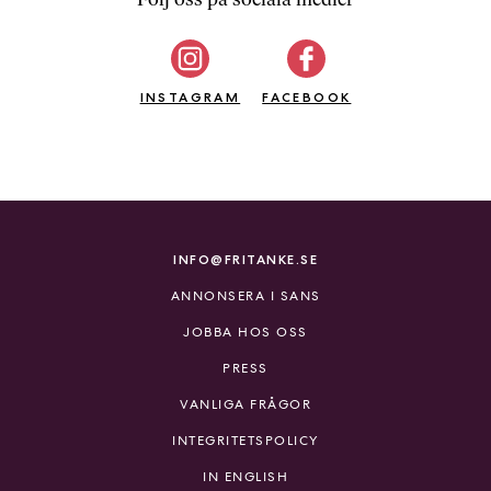
b
ö
c
INSTAGRAM
k
FACEBOOK
e
r
o
n
l
i
INFO@FRITANKE.SE
n
ANNONSERA I SANS
e
h
JOBBA HOS OSS
o
PRESS
s
F
VANLIGA FRÅGOR
r
INTEGRITETSPOLICY
i
T
IN ENGLISH