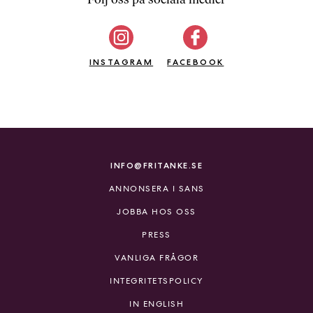
b
ö
c
INSTAGRAM
k
FACEBOOK
e
r
o
n
l
i
INFO@FRITANKE.SE
n
ANNONSERA I SANS
e
h
JOBBA HOS OSS
o
PRESS
s
F
VANLIGA FRÅGOR
r
INTEGRITETSPOLICY
i
T
IN ENGLISH