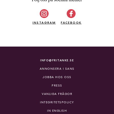
b
ö
c
INSTAGRAM
k
FACEBOOK
e
r
o
n
l
i
INFO@FRITANKE.SE
n
ANNONSERA I SANS
e
h
JOBBA HOS OSS
o
PRESS
s
F
VANLIGA FRÅGOR
r
INTEGRITETSPOLICY
i
T
IN ENGLISH