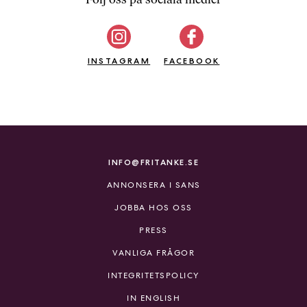
b
ö
c
INSTAGRAM
k
FACEBOOK
e
r
o
n
l
i
INFO@FRITANKE.SE
n
ANNONSERA I SANS
e
h
JOBBA HOS OSS
o
PRESS
s
F
VANLIGA FRÅGOR
r
INTEGRITETSPOLICY
i
T
IN ENGLISH