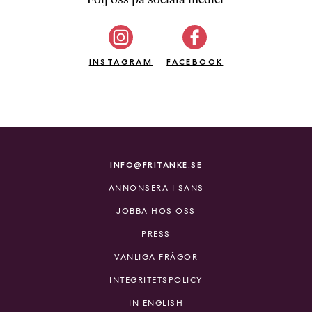
b
ö
c
INSTAGRAM
k
FACEBOOK
e
r
o
n
l
i
INFO@FRITANKE.SE
n
ANNONSERA I SANS
e
h
JOBBA HOS OSS
o
PRESS
s
F
VANLIGA FRÅGOR
r
INTEGRITETSPOLICY
i
T
IN ENGLISH