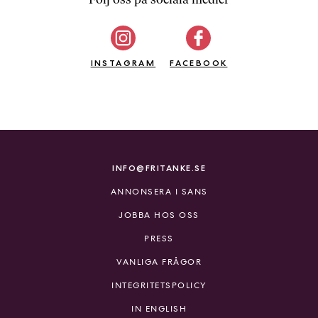
b
ö
c
INSTAGRAM
k
FACEBOOK
e
r
o
n
l
i
INFO@FRITANKE.SE
n
ANNONSERA I SANS
e
h
JOBBA HOS OSS
o
PRESS
s
F
VANLIGA FRÅGOR
r
INTEGRITETSPOLICY
i
T
IN ENGLISH