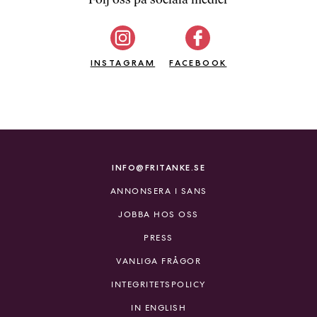
b
ö
c
INSTAGRAM
k
FACEBOOK
e
r
o
n
l
i
INFO@FRITANKE.SE
n
ANNONSERA I SANS
e
h
JOBBA HOS OSS
o
PRESS
s
F
VANLIGA FRÅGOR
r
INTEGRITETSPOLICY
i
T
IN ENGLISH