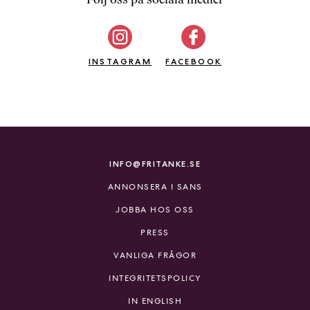
b
ö
c
INSTAGRAM
k
FACEBOOK
e
r
o
n
l
i
INFO@FRITANKE.SE
n
ANNONSERA I SANS
e
h
JOBBA HOS OSS
o
PRESS
s
F
VANLIGA FRÅGOR
r
INTEGRITETSPOLICY
i
T
IN ENGLISH