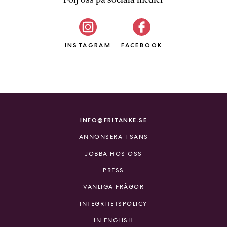
b
ö
c
INSTAGRAM
k
FACEBOOK
e
r
o
n
l
i
INFO@FRITANKE.SE
n
ANNONSERA I SANS
e
h
JOBBA HOS OSS
o
PRESS
s
F
VANLIGA FRÅGOR
r
INTEGRITETSPOLICY
i
T
IN ENGLISH