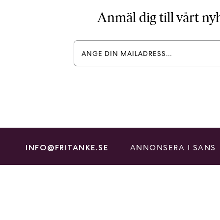
Anmäl dig till vårt n
ANNONSERA I SANS
INFO@FRITANKE.SE