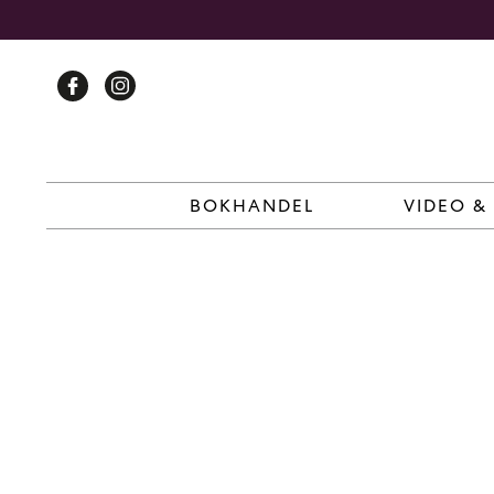
Skip
to
content
BOKHANDEL
VIDEO &