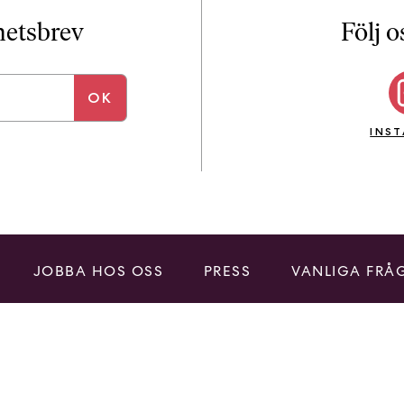
i
T
yhetsbrev
Följ o
a
n
k
e
INS
JOBBA HOS OSS
PRESS
VANLIGA FRÅ