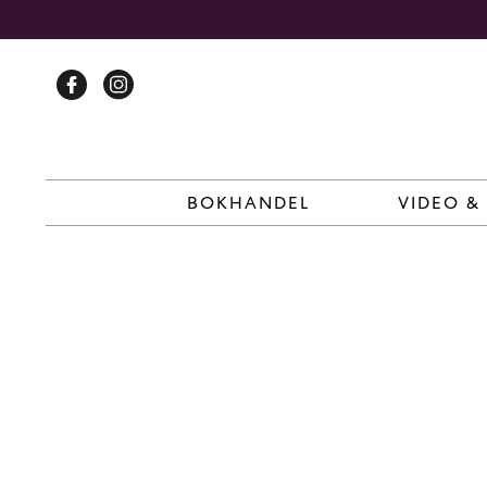
Skip
to
content
BOKHANDEL
VIDEO &