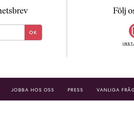
i
T
yhetsbrev
Följ o
a
n
k
e
INS
JOBBA HOS OSS
PRESS
VANLIGA FRÅ