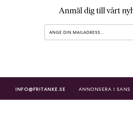
Anmäl dig till vårt n
ANNONSERA I SANS
INFO@FRITANKE.SE