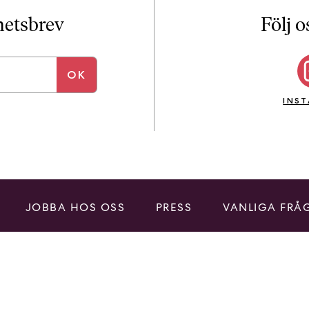
i
T
yhetsbrev
Följ o
a
n
k
e
INS
JOBBA HOS OSS
PRESS
VANLIGA FRÅ