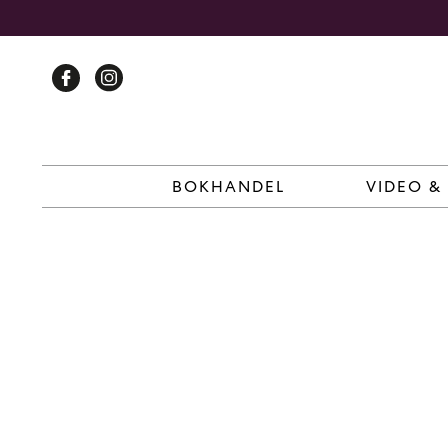
Skip
to
content
BOKHANDEL
VIDEO &