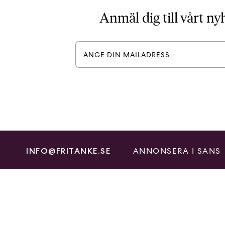
Anmäl dig till vårt n
ANNONSERA I SANS
INFO@FRITANKE.SE