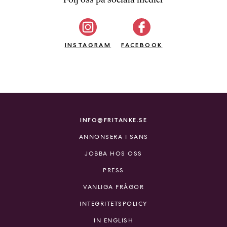
b
ö
c
INSTAGRAM
k
FACEBOOK
e
r
o
n
l
i
INFO@FRITANKE.SE
n
ANNONSERA I SANS
e
h
JOBBA HOS OSS
o
PRESS
s
F
VANLIGA FRÅGOR
r
INTEGRITETSPOLICY
i
T
IN ENGLISH