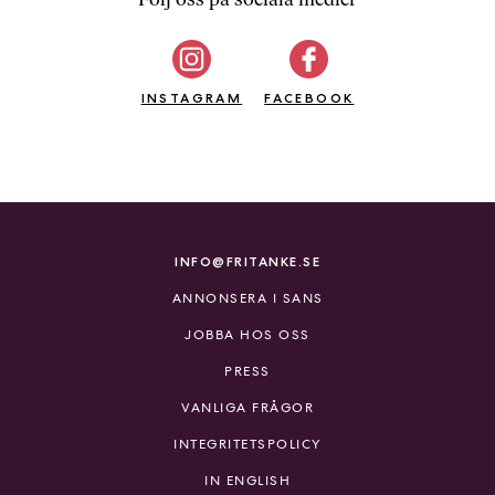
b
ö
c
INSTAGRAM
k
FACEBOOK
e
r
o
n
l
i
INFO@FRITANKE.SE
n
ANNONSERA I SANS
e
h
JOBBA HOS OSS
o
PRESS
s
F
VANLIGA FRÅGOR
r
INTEGRITETSPOLICY
i
T
IN ENGLISH