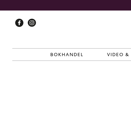
Skip
to
content
BOKHANDEL
VIDEO &