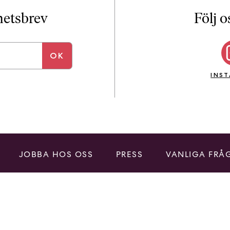
i
T
yhetsbrev
Följ o
a
n
k
e
INS
JOBBA HOS OSS
PRESS
VANLIGA FRÅ