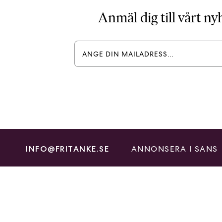
Anmäl dig till vårt n
ANNONSERA I SANS
INFO@FRITANKE.SE